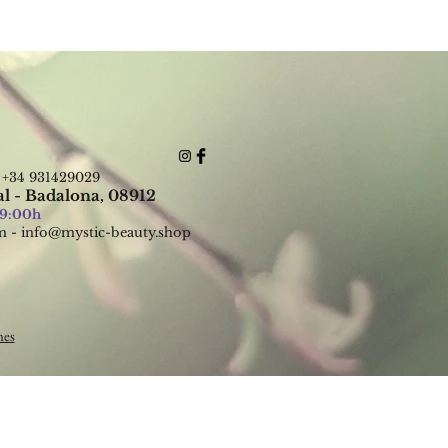
: +34 931429029
al - Badalona, 08912
19:00h
m
-
info@mystic-beauty.shop
nes