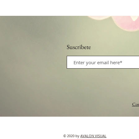
Suscribete
Con
© 2020 by
AVALON VISUAL