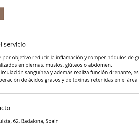
l servicio
e por objetivo reducir la inflamación y romper nódulos de g
lizados en piernas, muslos, glúteos o abdomen.
circulación sanguínea y además realiza función drenante, e
beración de ácidos grasos y de toxinas retenidas en el área
acto
uista, 62, Badalona, Spain