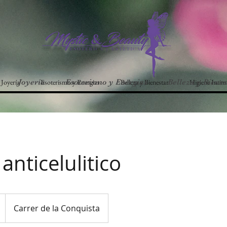
Joyería
Esoterismo y Energias
Belleza y Bienestar
Higiene Intim
Joyería
Esoterismo y Energias
Belleza y Bienes
anticelulitico
Carrer de la Conquista