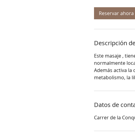
m
Reservar ahora
i
n
Descripción de
Este masaje , tien
normalmente loca
Además activa la 
metabolismo, la li
Datos de cont
Carrer de la Conq