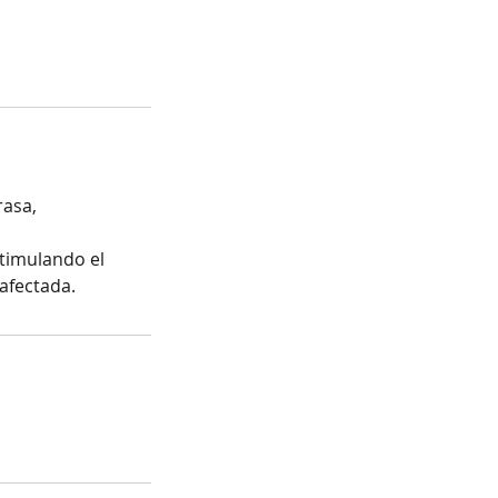
rasa,
stimulando el
 afectada.