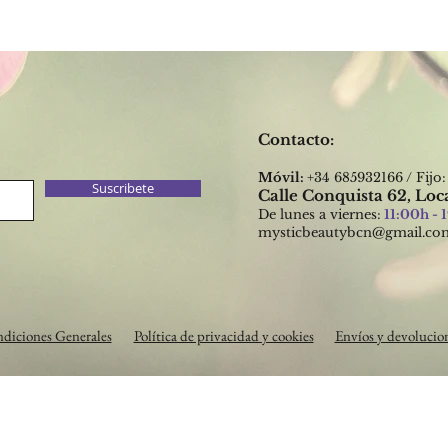
Contacto:​
Móvil:
+34 685932166 / Fijo
Suscribete
Calle Conquista 62, Loc
De lunes a viernes:
11:00h - 
mysticbeautybcn@gmail.co
diciones Generales
Política de privacidad y cookies
Envíos y devolucio