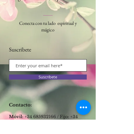
Conecta con tu lado espiritual y
mágico
Suscribete
Suscribete
Contacto:​
Móvil:
+34 685932166
/ Fijo:
+34
931429029
Calle Conquista 62, Local -
Badalona, 08912