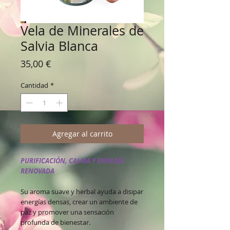
Vela de Minerales de
Salvia Blanca
Precio
35,00 €
Cantidad
*
Agregar al carrito
PURIFICACIÓN, CALMA Y ENERGÍA
RENOVADA
Su aroma suave y herbal ayuda a disipar
energías densas, crear un ambiente de
paz y promover una sensación
profunda de bienestar.