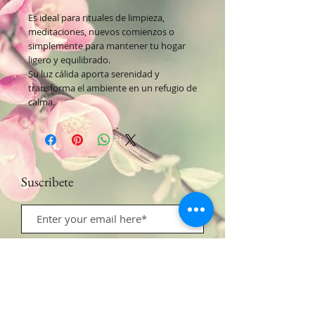
Es ideal para rituales de limpieza,
meditaciones, nuevos comienzos o
simplemente para mantener tu hogar
ligero y equilibrado.
Su luz cálida aporta serenidad y
transforma el ambiente en un refugio de
calma.
Suscribete
Suscribete
Contacto:​