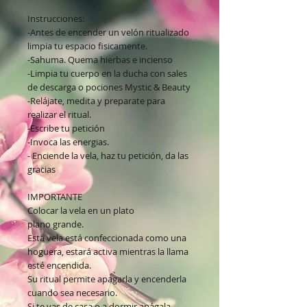
Instrucciones:
-Antes de encender un velón ritualizado
limpia tu espacio fisicamente.
-Sahuma. Quema hierbas e incienso
-Limpia tu cuerpo en la ducha con sales
de descarga o pociones Mystic & Beauty
-Relájate, medita y preparate para
realizar el ritual.
-Escribe tu petición
-Invoca las energias.
- Enciende la vela, haz tu petición, da las
gracias
IMPORTANTE
Colocar la vela en un plato
plano grande.
Esta vela está confeccionada como una
hoguera, estará activa mientras la llama
esté encendida.
Su ritual permite apagarla y encenderla
cuando sea necesario.
Si te vas de casa o a dormir apágala.