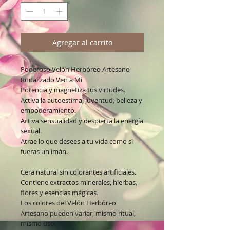
Agregar al carrito
Poderoso Velón Herbóreo Artesano
Ritualizado Ven a Mí
Potencia y magnetiza tus virtudes.
Activa la autoestima, juventud, belleza y
empoderamiento.
Activa sensualidad y despierta la energía
sexual.
Atrae lo que desees a tu vida como si
fueras un imán.
Cera natural sin colorantes artificiales.
Contiene extractos minerales, hierbas,
flores y esencias mágicas.
Los colores del Velón Herbóreo
Artesano pueden variar, mismo ritual,
mismo uso.