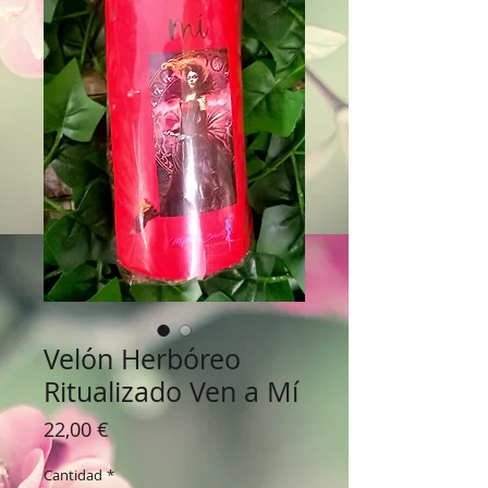
Velón Herbóreo
Ritualizado Ven a Mí
Precio
22,00 €
Cantidad
*