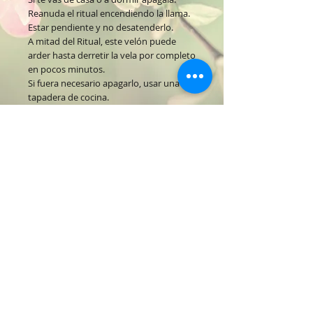
Reanuda el ritual encendiendo la llama.
Estar pendiente y no desatenderlo.
A mitad del Ritual, este velón puede
arder hasta derretir la vela por completo
en pocos minutos.
Si fuera necesario apagarlo, usar una
tapadera de cocina.
Si tienes dudas o consultas contáctanos.
Suscribete
Suscribete