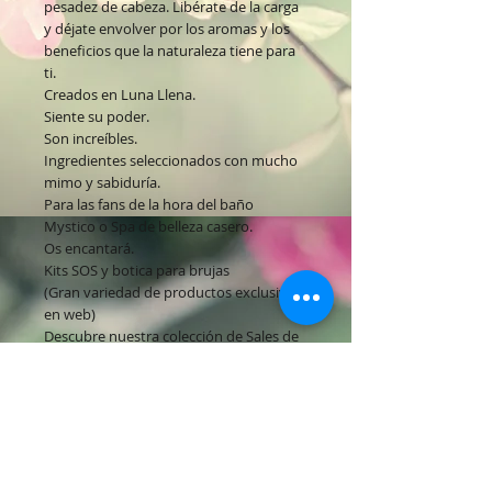
pesadez de cabeza. Libérate de la carga
y déjate envolver por los aromas y los
beneficios que la naturaleza tiene para
ti.
Creados en Luna Llena.
Siente su poder.
Son increíbles.
Ingredientes seleccionados con mucho
mimo y sabiduría.
Para las fans de la hora del baño
Mystico o Spa de belleza casero.
Os encantará.
Kits SOS y botica para brujas
(Gran variedad de productos exclusivos
en web)
Descubre nuestra colección de Sales de
Descarga:
Sales de Descarga
Purificante
Relajante
Energizante
Sensual