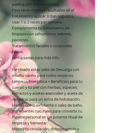
peeling por todo el cuerpo.
Para tener mejores resultados en el
tratamiento aplicar 3 dias seguidos.
Usar 1 o 2 veces por semana.
Complementa tu tratamiento de
limpieza con sahumerios, velones,
pociones.
Tratamientos faciales o corporales
fusion.
contáctanos para más info.
He creado estas sales de Descarga con
mucho cariño para todos vosotros.
Limpieza Energética + Beneficios para tu
cuerpo y tu piel con hierbas, especies,
extractos y aceites esenciales y aceite de
Almedras para un extra de hidratación.
Ideales como exfoliante o sales de baño.
Ingredientes naturales para convertir tu
higiene personal en un potente ritual de
limpieza y bienestar.
Mejora tu circulación, dolores, estrés y