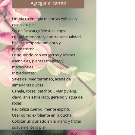
Agregar al carrito
Limpia tu energía mientras exfolias y
cuidas tu piel.
Sal de Descarga Sensual limpia
energéticamente y aporta sensualidad,
belleza, empoderamiento y
magnetismo.
Enriquecido con extractos y aceites
esenciales, plantas mágicas y
medicinales.
Ingredientes:
Sales del Mediterraneo, aceite de
almendras dulces.
Canela, rosas, patchouli, ylang ylang,
clavo, anis estrellado, geranio y agua de
rosas
Revitaliza cuerpo, mente espíritu.
Usar como exfoliante en la ducha.
Colocar un puñado en la mano y frotar
suavemente la piel.
Aplicar de cuello hacia abajo a modo