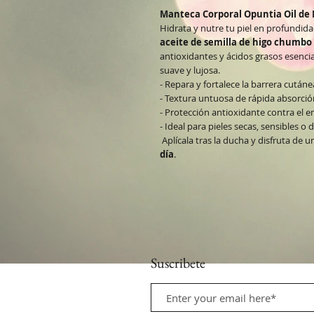
Manteca Corporal Opuntia Oil de 
Hidrata y nutre tu piel en profundid
aceite de semilla de higo chumbo
antioxidantes y ácidos grasos esenci
suave y lujosa.
- Repara y fortalece la barrera cutáne
- Textura untuosa de rápida absorció
- Protección antioxidante contra el 
- Ideal para pieles secas, sensibles o
Aplícala tras la ducha y disfruta de u
día
.
Suscribete