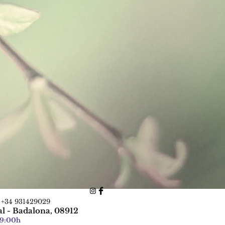
: +34 931429029
al - Badalona, 08912
19:00h