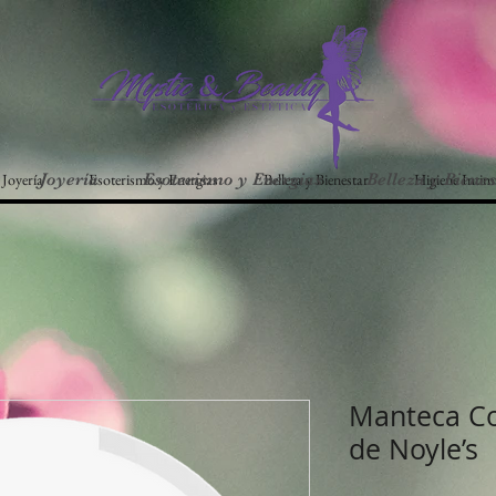
Joyería
Esoterismo y Energias
Belleza y Bienestar
Higiene Intim
Joyería
Esoterismo y Energias
Belleza y Bienes
Manteca Co
de Noyle’s