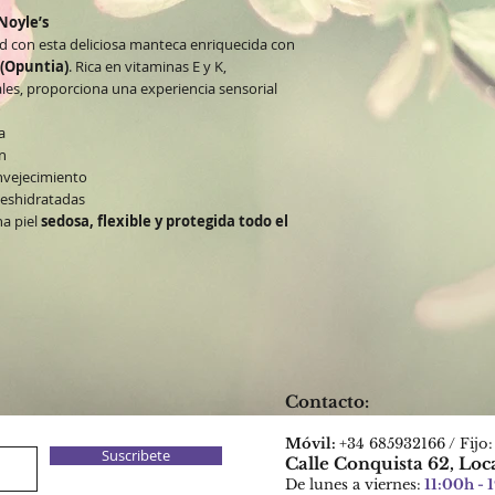
Noyle’s
ad con esta deliciosa manteca enriquecida con
 (Opuntia)
. Rica en vitaminas E y K,
ales, proporciona una experiencia sensorial
a
n
envejecimiento
 deshidratadas
na piel
sedosa, flexible y protegida todo el
Contacto:​
Móvil:
+34 685932166 / Fijo
Suscribete
Calle Conquista 62, Loc
De lunes a viernes:
11:00h - 