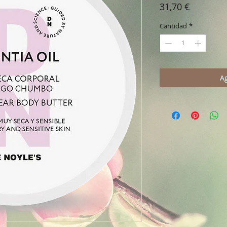
Precio
31,70 €
Cantidad
*
Ag