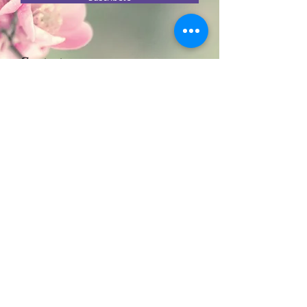
Contacto:​
Móvil:
+34 685932166
/ Fijo:
+34
931429029
Calle Conquista 62, Local -
Badalona, 08912
De lunes a viernes:
11:00h -
19:00h
mysticbeautybcn@gmail.com
-
info@mystic-beauty.shop
Condiciones Generales
Política de privacidad y cookies
Envíos y devoluciones
© 2020 by
AVALON VISUAL