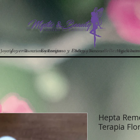
Joyería
Esoterismo y Energias
Belleza y Bienestar
Higiene Intim
Joyería
Esoterismo y Energias
Belleza y Bienes
Hepta Reme
Terapia Flo