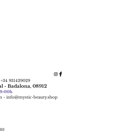
: +34 931429029
al - Badalona, 08912
19:00h
m
-
info@mystic-beauty.shop
nes