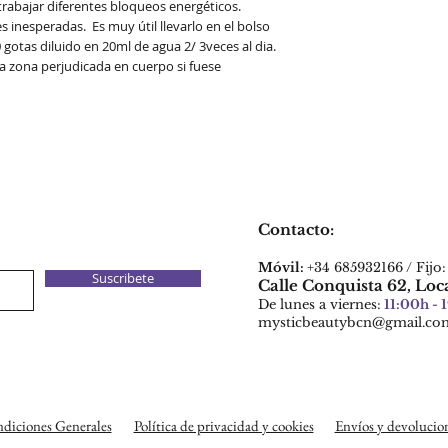
trabajar diferentes bloqueos energéticos.
 inesperadas. Es muy útil llevarlo en el bolso
gotas diluido en 20ml de agua 2/ 3veces al dia.
a zona perjudicada en cuerpo si fuese
Contacto:​
Móvil:
+34 685932166 / Fijo
Suscribete
Calle Conquista 62, Loc
De lunes a viernes:
11:00h - 
mysticbeautybcn@gmail.co
diciones Generales
Política de privacidad y cookies
Envíos y devolucio