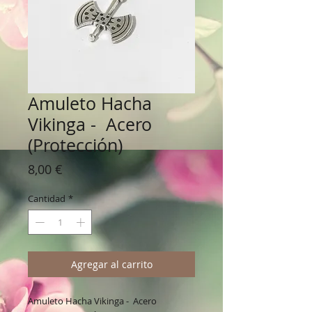
Amuleto Hacha
Vikinga - Acero
(Protección)
Precio
8,00 €
Cantidad
*
Agregar al carrito
Amuleto Hacha Vikinga - Acero