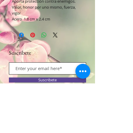
Aporta protección contra enemigos.
Valor, honor por uno mismo, fuerza,
vigor
Acero 1.8 cm x 2.4 cm
Suscribete
Suscribete
Contacto:​
Móvil:
+34 685932166
/ Fijo:
+34
931429029
Calle Conquista 62, Local -